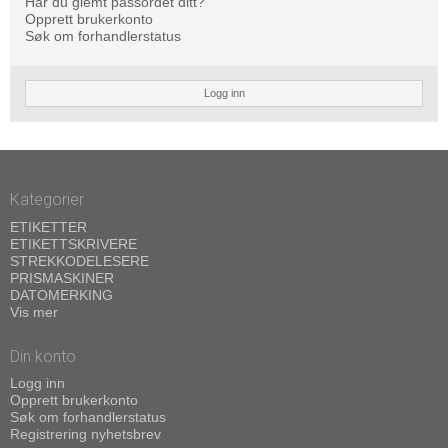
Har du glemt passordet ditt?
Opprett brukerkonto
Søk om forhandlerstatus
Logg inn
Kategorier
ETIKETTER
ETIKETTSKRIVERE
STREKKODELESERE
PRISMASKINER
DATOMERKING
Vis mer
Din konto
Logg inn
Opprett brukerkonto
Søk om forhandlerstatus
Registrering nyhetsbrev