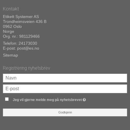
Kontakt
Etikett Systemer AS
Trondheimsveien 436 B
0962 Oslo
Norge
Org. nr.: 981129466
Telefon:
24173030
E-post
:
post@es.no
Sitemap
Registrering nyhetsbrev
Jeg vil gjerne melde meg på nyhetsbrevet
Godkjenn