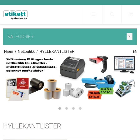
KATEGORIER
Hjem
/
Nettbutikk
/
HYLLEKANTLISTER
HYLLEKANTLISTER