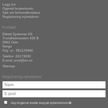
Logg inn
Opprett brukerkonto
Søk om forhandlerstatus
Registrering nyhetsbrev
Kontakt
Etikett Systemer AS
Trondheimsveien 436 B
0962 Oslo
Norge
Org. nr.: 981129466
Telefon:
24173030
E-post
:
post@es.no
Sitemap
Registrering nyhetsbrev
Jeg vil gjerne melde meg på nyhetsbrevet