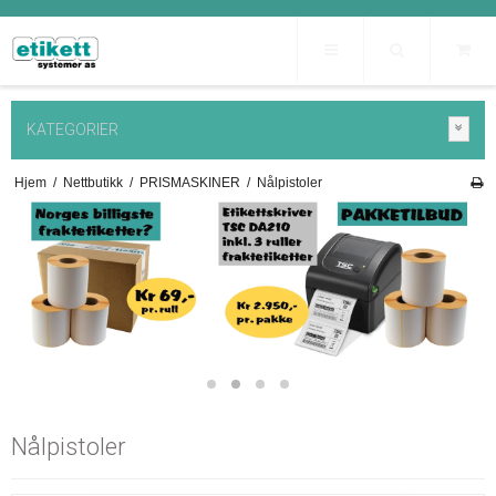
KATEGORIER
Hjem
/
Nettbutikk
/
PRISMASKINER
/
Nålpistoler
Nålpistoler