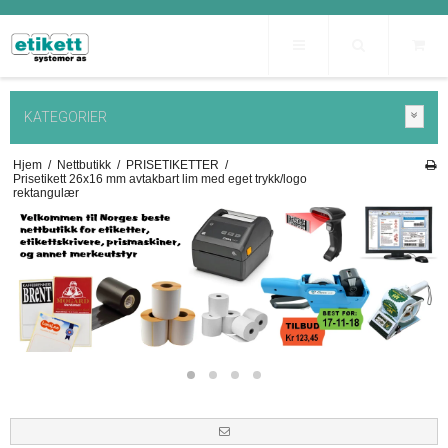
KATEGORIER
Hjem
/
Nettbutikk
/
PRISETIKETTER
/
Prisetikett 26x16 mm avtakbart lim med eget trykk/logo
rektangulær