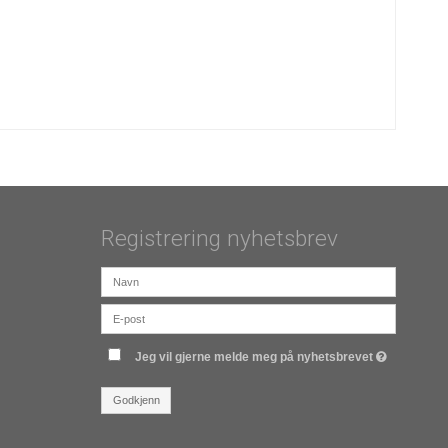
Registrering nyhetsbrev
Jeg vil gjerne melde meg på nyhetsbrevet
Godkjenn