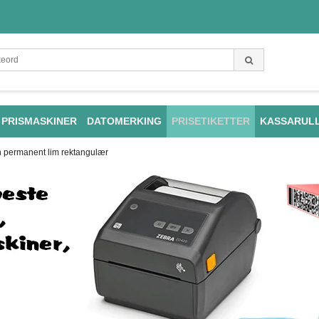
PRISMASKINER
DATOMERKING
PRISETIKETTER
KASSARUL
nn permanent lim rektangulær