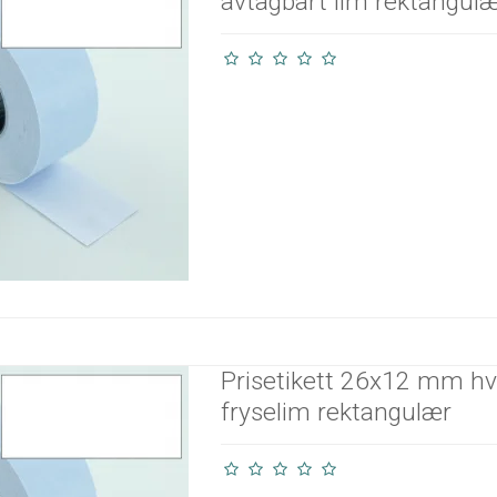
avtagbart lim rektangul
Prisetikett 26x12 mm hv
fryselim rektangulær