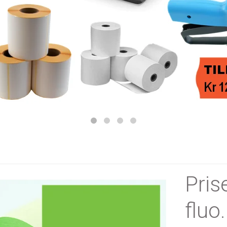
Pris
fluo