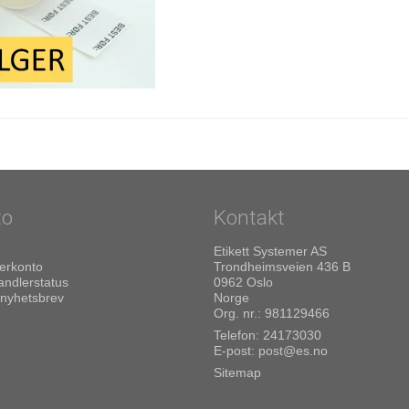
to
Kontakt
Etikett Systemer AS
erkonto
Trondheimsveien 436 B
andlerstatus
0962 Oslo
 nyhetsbrev
Norge
Org. nr.: 981129466
Telefon:
24173030
E-post
:
post@es.no
Sitemap