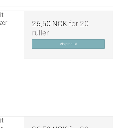
it
lær
26,50 NOK
for 20
ruller
Vis produkt
it