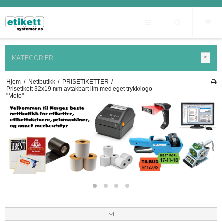
KATEGORIER
Hjem
/
Nettbutikk
/
PRISETIKETTER
/
Prisetikett 32x19 mm avtakbart lim med eget trykk/logo
"Meto"