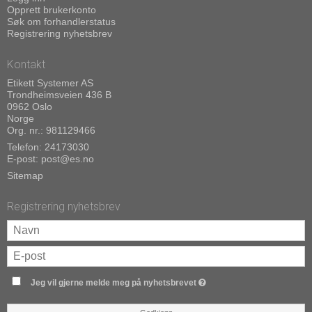
Opprett brukerkonto
Søk om forhandlerstatus
Registrering nyhetsbrev
Kontakt
Etikett Systemer AS
Trondheimsveien 436 B
0962 Oslo
Norge
Org. nr.: 981129466
Telefon:
24173030
E-post
:
post@es.no
Sitemap
Registrering nyhetsbrev
Jeg vil gjerne melde meg på nyhetsbrevet