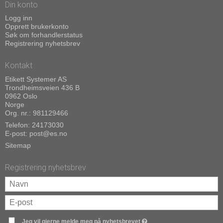
Din konto
Logg inn
Opprett brukerkonto
Søk om forhandlerstatus
Registrering nyhetsbrev
Kontakt
Etikett Systemer AS
Trondheimsveien 436 B
0962 Oslo
Norge
Org. nr.: 981129466
Telefon:
24173030
E-post
:
post@es.no
Sitemap
Registrering nyhetsbrev
Jeg vil gjerne melde meg på nyhetsbrevet