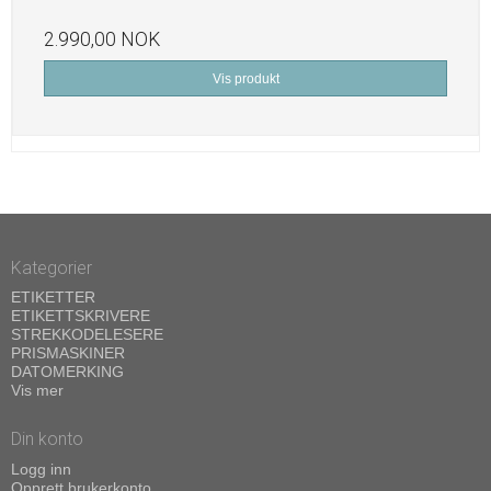
2.990,00 NOK
Vis produkt
Kategorier
ETIKETTER
ETIKETTSKRIVERE
STREKKODELESERE
PRISMASKINER
DATOMERKING
Vis mer
Din konto
Logg inn
Opprett brukerkonto