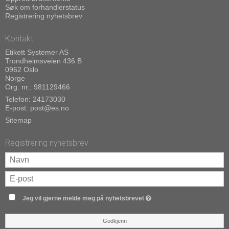
Søk om forhandlerstatus
Registrering nyhetsbrev
Kontakt
Etikett Systemer AS
Trondheimsveien 436 B
0962 Oslo
Norge
Org. nr.: 981129466
Telefon:
24173030
E-post
:
post@es.no
Sitemap
Registrering nyhetsbrev
Jeg vil gjerne melde meg på nyhetsbrevet
Godkjenn