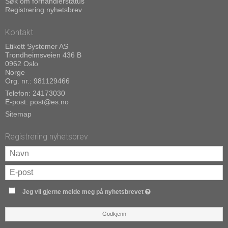
Søk om forhandlerstatus
Registrering nyhetsbrev
Kontakt
Etikett Systemer AS
Trondheimsveien 436 B
0962 Oslo
Norge
Org. nr.: 981129466
Telefon:
24173030
E-post
:
post@es.no
Sitemap
Registrering nyhetsbrev
Jeg vil gjerne melde meg på nyhetsbrevet
Godkjenn