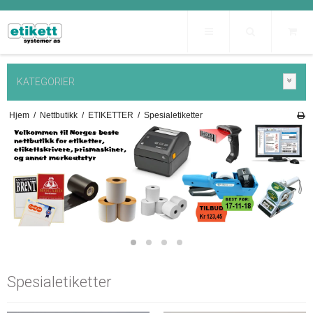
KATEGORIER
Hjem
/
Nettbutikk
/
ETIKETTER
/
Spesialetiketter
Spesialetiketter